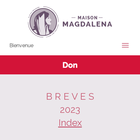
Bienvenue
B R E V E S
2023
Index