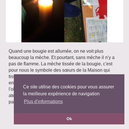
Quand une bougie est allumée, on ne voit plus
beaucoup la mèche. Et pourtant, sans mèche il n'y a
pas de flamme. La mèche tissée de la bougie, c'est
pour nous le symbole des sœurs de la Maison qui
tissent ensemble leur vie et décident de brûler
ensemble pour que la flamme de Dieu perce
Ce site utilise des cookies pour vous assurer
l'obscurité. A droite, une décoration réalisée lors d'un
la meilleure expérience de navigation
atelier décoration de bougies à Montligeon et animé
Plus d'informations
par plusieurs sœurs accueillies.
~ Aller à l'index ~
Ok